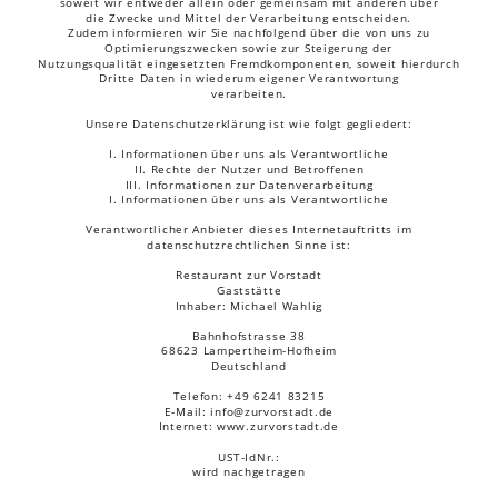
soweit wir entweder allein oder gemeinsam mit anderen über 
die Zwecke und Mittel der Verarbeitung entscheiden. 
Zudem informieren wir Sie nachfolgend über die von uns zu 
Optimierungszwecken sowie zur Steigerung der 
Nutzungsqualität eingesetzten Fremdkomponenten, soweit hierdurch 
Dritte Daten in wiederum eigener Verantwortung 
verarbeiten.
Unsere Datenschutzerklärung ist wie folgt gegliedert:
I. Informationen über uns als Verantwortliche
II. Rechte der Nutzer und Betroffenen
III. Informationen zur Datenverarbeitung
I. Informationen über uns als Verantwortliche
Verantwortlicher Anbieter dieses Internetauftritts im 
datenschutzrechtlichen Sinne ist:
Restaurant zur Vorstadt
Gaststätte
Inhaber: Michael Wahlig 
Bahnhofstrasse 38
68623 Lampertheim-Hofheim
Deutschland
Telefon: +49 6241 83215
E-Mail: info@zurvorstadt.de
Internet: www.zurvorstadt.de
UST-IdNr.:
wird nachgetragen