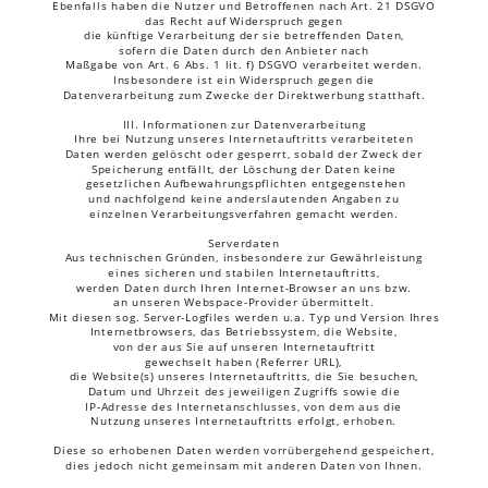
Ebenfalls haben die Nutzer und Betroffenen nach Art. 21 DSGVO 
das Recht auf Widerspruch gegen 
die künftige Verarbeitung der sie betreffenden Daten, 
sofern die Daten durch den Anbieter nach 
Maßgabe von Art. 6 Abs. 1 lit. f) DSGVO verarbeitet werden. 
Insbesondere ist ein Widerspruch gegen die 
Datenverarbeitung zum Zwecke der Direktwerbung statthaft.
III. Informationen zur Datenverarbeitung
Ihre bei Nutzung unseres Internetauftritts verarbeiteten 
Daten werden gelöscht oder gesperrt, sobald der Zweck der 
Speicherung entfällt, der Löschung der Daten keine
 gesetzlichen Aufbewahrungspflichten entgegenstehen 
und nachfolgend keine anderslautenden Angaben zu 
einzelnen Verarbeitungsverfahren gemacht werden.
Serverdaten
Aus technischen Gründen, insbesondere zur Gewährleistung 
eines sicheren und stabilen Internetauftritts, 
werden Daten durch Ihren Internet-Browser an uns bzw. 
an unseren Webspace-Provider übermittelt. 
Mit diesen sog. Server-Logfiles werden u.a. Typ und Version Ihres 
Internetbrowsers, das Betriebssystem, die Website, 
von der aus Sie auf unseren Internetauftritt 
gewechselt haben (Referrer URL), 
die Website(s) unseres Internetauftritts, die Sie besuchen, 
Datum und Uhrzeit des jeweiligen Zugriffs sowie die 
IP-Adresse des Internetanschlusses, von dem aus die 
Nutzung unseres Internetauftritts erfolgt, erhoben.
Diese so erhobenen Daten werden vorrübergehend gespeichert, 
dies jedoch nicht gemeinsam mit anderen Daten von Ihnen.