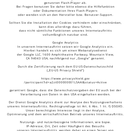
genutzten Flash-Player ab. 
Bei Fragen benutzen Sie daher bitte ebenso die Hilfefunktion 
oder Dokumentation Ihres Flash-Players 
oder wenden sich an den Hersteller bzw. Benutzer-Support.
Sollten Sie die Installation der Cookies verhindern oder einschränken, 
kann dies allerdings dazu führen, 
dass nicht sämtliche Funktionen unseres Internetauftritts 
vollumfänglich nutzbar sind.
Google Analytics
In unserem Internetauftritt setzen wir Google Analytics ein. 
Hierbei handelt es sich um einen Webanalysedienst 
der Google LLC, 1600 Amphitheatre Parkway, Mountain View, 
CA 94043 USA, nachfolgend nur „Google“ genannt.
Durch die Zertifizierung nach dem EU-US-Datenschutzschild 
(„EU-US Privacy Shield“)
https://www.privacyshield.gov
/participant?id=a2zt000000001L5AAI&status=Active
garantiert Google, dass die Datenschutzvorgaben der EU auch bei der 
Verarbeitung von Daten in den USA eingehalten werden.
Der Dienst Google Analytics dient zur Analyse des Nutzungsverhaltens 
unseres Internetauftritts. Rechtsgrundlage ist Art. 6 Abs. 1 lit. f) DSGVO. 
Unser berechtigtes Interesse liegt in der Analyse, 
Optimierung und dem wirtschaftlichen Betrieb unseres Internetauftritts.
Nutzungs- und nutzerbezogene Informationen, wie bspw. 
IP-Adresse, Ort, Zeit oder Häufigkeit des Besuchs 
unseres Internetauftritts, werden dabei an einen Server von 