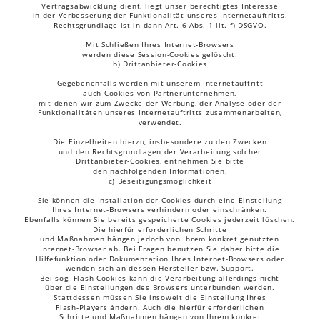
Vertragsabwicklung dient, liegt unser berechtigtes Interesse 
in der Verbesserung der Funktionalität unseres Internetauftritts. 
Rechtsgrundlage ist in dann Art. 6 Abs. 1 lit. f) DSGVO.
Mit Schließen Ihres Internet-Browsers 
werden diese Session-Cookies gelöscht.
b) Drittanbieter-Cookies
Gegebenenfalls werden mit unserem Internetauftritt 
auch Cookies von Partnerunternehmen, 
mit denen wir zum Zwecke der Werbung, der Analyse oder der 
Funktionalitäten unseres Internetauftritts zusammenarbeiten, 
verwendet.
Die Einzelheiten hierzu, insbesondere zu den Zwecken 
und den Rechtsgrundlagen der Verarbeitung solcher 
Drittanbieter-Cookies, entnehmen Sie bitte 
den nachfolgenden Informationen.
c) Beseitigungsmöglichkeit
Sie können die Installation der Cookies durch eine Einstellung 
Ihres Internet-Browsers verhindern oder einschränken. 
Ebenfalls können Sie bereits gespeicherte Cookies jederzeit löschen. 
Die hierfür erforderlichen Schritte 
und Maßnahmen hängen jedoch von Ihrem konkret genutzten 
Internet-Browser ab. Bei Fragen benutzen Sie daher bitte die 
Hilfefunktion oder Dokumentation Ihres Internet-Browsers oder 
wenden sich an dessen Hersteller bzw. Support. 
Bei sog. Flash-Cookies kann die Verarbeitung allerdings nicht 
über die Einstellungen des Browsers unterbunden werden. 
Stattdessen müssen Sie insoweit die Einstellung Ihres 
Flash-Players ändern. Auch die hierfür erforderlichen 
Schritte und Maßnahmen hängen von Ihrem konkret 