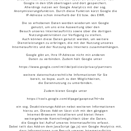
Google in den USA übertragen und dort gespeichert. 
Allerdings nutzen wir Google Analytics mit der sog. 
Anonymisierungsfunktion. Durch diese Funktion kürzt Google die 
IP-Adresse schon innerhalb der EU bzw. des EWR.
Die so erhobenen Daten werden wiederum von Google 
genutzt, um uns eine Auswertung über den 
Besuch unseres Internetauftritts sowie über die dortigen 
Nutzungsaktivitäten zur Verfügung zu stellen. 
Auch können diese Daten genutzt werden, um weitere 
Dienstleistungen zu erbringen, die mit der Nutzung unseres 
Internetauftritts und der Nutzung des Internets zusammenhängen.
Google gibt an, Ihre IP-Adresse nicht mit anderen 
Daten zu verbinden. Zudem hält Google unter
https://www.google.com/intl/de/policies/privacy/partners
weitere datenschutzrechtliche Informationen für Sie 
bereit, so bspw. auch zu den Möglichkeiten, 
die Datennutzung zu unterbinden.
Zudem bietet Google unter
https://tools.google.com/dlpage/gaoptout?hl=de
ein sog. Deaktivierungs-Add-on nebst weiteren Informationen 
hierzu an. Dieses Add-on lässt sich mit den gängigen 
Internet-Browsern installieren und bietet Ihnen 
weitergehende Kontrollmöglichkeit über die Daten, 
die Google bei Aufruf unseres Internetauftritts erfasst. 
Dabei teilt das Add-on dem JavaScript (ga.js) von Google Analytics mit, 
dass Informationen zum Besuch unseres Internetauftritts 