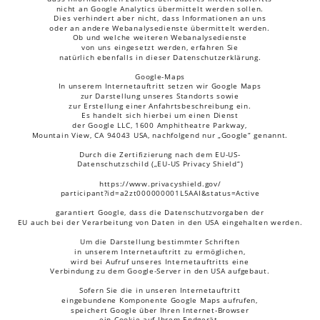
nicht an Google Analytics übermittelt werden sollen. 
Dies verhindert aber nicht, dass Informationen an uns 
oder an andere Webanalysedienste übermittelt werden. 
Ob und welche weiteren Webanalysedienste 
von uns eingesetzt werden, erfahren Sie 
natürlich ebenfalls in dieser Datenschutzerklärung.
Google-Maps
In unserem Internetauftritt setzen wir Google Maps 
zur Darstellung unseres Standorts sowie 
zur Erstellung einer Anfahrtsbeschreibung ein. 
Es handelt sich hierbei um einen Dienst 
der Google LLC, 1600 Amphitheatre Parkway, 
Mountain View, CA 94043 USA, nachfolgend nur „Google“ genannt.
Durch die Zertifizierung nach dem EU-US-
Datenschutzschild („EU-US Privacy Shield“)
https://www.privacyshield.gov/
participant?id=a2zt000000001L5AAI&status=Active
garantiert Google, dass die Datenschutzvorgaben der 
EU auch bei der Verarbeitung von Daten in den USA eingehalten werden.
Um die Darstellung bestimmter Schriften 
in unserem Internetauftritt zu ermöglichen, 
wird bei Aufruf unseres Internetauftritts eine 
Verbindung zu dem Google-Server in den USA aufgebaut.
Sofern Sie die in unseren Internetauftritt 
eingebundene Komponente Google Maps aufrufen, 
speichert Google über Ihren Internet-Browser 
ein Cookie auf Ihrem Endgerät. 